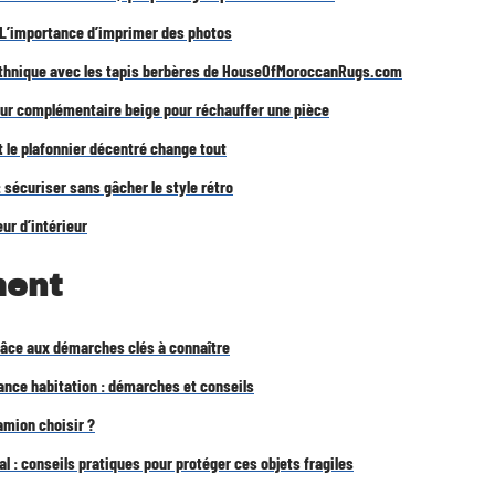
L’importance d’imprimer des photos
 ethnique avec les tapis berbères de HouseOfMoroccanRugs.com
leur complémentaire beige pour réchauffer une pièce
le plafonnier décentré change tout
: sécuriser sans gâcher le style rétro
ur d’intérieur
ent
âce aux démarches clés à connaître
nce habitation : démarches et conseils
amion choisir ?
al : conseils pratiques pour protéger ces objets fragiles