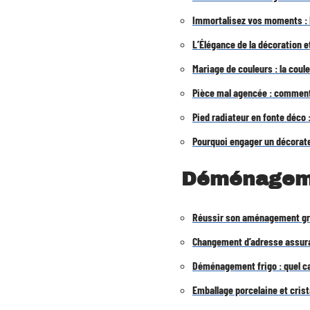
Immortalisez vos moments : 
L’Élégance de la décoration
Mariage de couleurs : la cou
Pièce mal agencée : comment 
Pied radiateur en fonte déco 
Pourquoi engager un décorate
Déménagem
Réussir son aménagement gr
Changement d’adresse assura
Déménagement frigo : quel c
Emballage porcelaine et crist