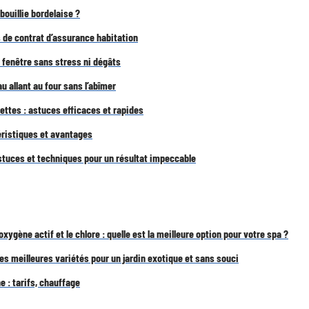
 bouillie bordelaise ?
 de contrat d’assurance habitation
 fenêtre sans stress ni dégâts
u allant au four sans l’abîmer
lettes : astuces efficaces et rapides
éristiques et avantages
tuces et techniques pour un résultat impeccable
’oxygène actif et le chlore : quelle est la meilleure option pour votre spa ?
es meilleures variétés pour un jardin exotique et sans souci
e : tarifs, chauffage