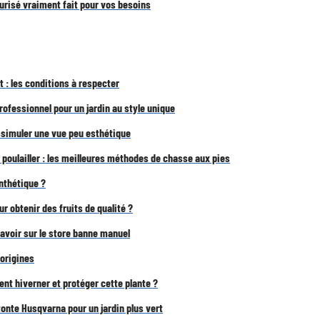
risé vraiment fait pour vos besoins
 : les conditions à respecter
rofessionnel pour un jardin au style unique
ssimuler une vue peu esthétique
poulailler : les meilleures méthodes de chasse aux pies
nthétique ?
r obtenir des fruits de qualité ?
savoir sur le store banne manuel
 origines
nt hiverner et protéger cette plante ?
tonte Husqvarna pour un jardin plus vert