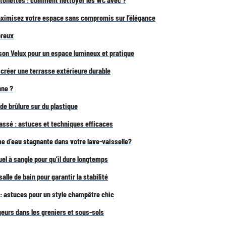
maximisez votre espace sans compromis sur l’élégance
oreux
 son Velux pour un espace lumineux et pratique
 créer une terrasse extérieure durable
nne ?
de brûlure sur du plastique
ssé : astuces et techniques efficaces
 d’eau stagnante dans votre lave-vaisselle?
el à sangle pour qu’il dure longtemps
alle de bain pour garantir la stabilité
 astuces pour un style champêtre chic
geurs dans les greniers et sous-sols