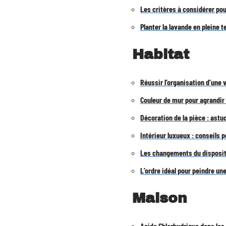
Les critères à considérer pou
Planter la lavande en pleine t
Habitat
Réussir l’organisation d’une
Couleur de mur pour agrandir 
Décoration de la pièce : astu
Intérieur luxueux : conseils 
Les changements du dispositi
L’ordre idéal pour peindre un
Maison
Acide Chlorhydrique dans les