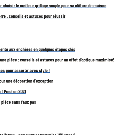
r choisir le meilleur grillage souple pour sa clôture de maison
erre : conseils et astuces pour réussir
 vente aux enchères en quelques étapes clés
une pièce : conseils et astuces pour un effet d’optique maximisé!
ces pour assortir avec style !
pour une décoration d’exception
f Pinel en 2021
e pièce sans faux pas
 toilettes : comment nettoyer les WC avec ?