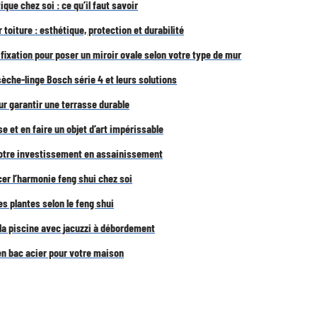
que chez soi : ce qu’il faut savoir
toiture : esthétique, protection et durabilité
fixation pour poser un miroir ovale selon votre type de mur
èche-linge Bosch série 4 et leurs solutions
ur garantir une terrasse durable
 et en faire un objet d’art impérissable
 votre investissement en assainissement
er l’harmonie feng shui chez soi
s plantes selon le feng shui
 la piscine avec jacuzzi à débordement
en bac acier pour votre maison