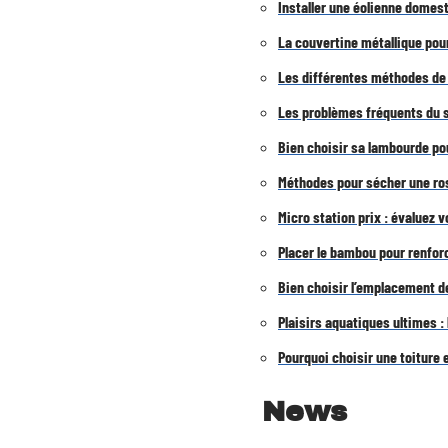
Installer une éolienne domesti
La couvertine métallique pour 
Les différentes méthodes de 
Les problèmes fréquents du s
Bien choisir sa lambourde po
Méthodes pour sécher une rose
Micro station prix : évaluez
Placer le bambou pour renforc
Bien choisir l’emplacement de
Plaisirs aquatiques ultimes :
Pourquoi choisir une toiture 
News