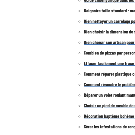
Baignoire taille standard : 
Bien nettoyer un carrelage p
Bien choisir la dimension de
Bien choisir son artisan pour
Combien de pizzas par perso
Effacer facilement une trace 
Comment réparer plastique ca
Comment résoudre le problème
Réparer un volet roulant manu
Choisir un pied de meuble de s
Décoration baptême bohème :
Gérer les infestations de ron