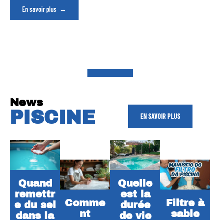
En savoir plus
News
PISCINE
EN SAVOIR PLUS
Quand
Quelle
remettr
est la
Comme
Filtre à
e du sel
durée
nt
sable
dans la
de vie