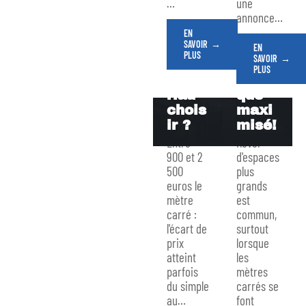
…
une
alu,
astuc
annonce
…
bois
es
EN
ou
pour
SAVOIR
EN
PVC :
un
PLUS
SAVOIR
quel
effet
PLUS
maté
d’opti
riau
que
chois
maxi
ir ?
misé!
Entre
Rêver
900 et 2
d'espaces
500
plus
euros le
grands
mètre
est
carré :
commun,
l'écart de
surtout
prix
lorsque
atteint
les
parfois
mètres
du simple
carrés se
au
…
font