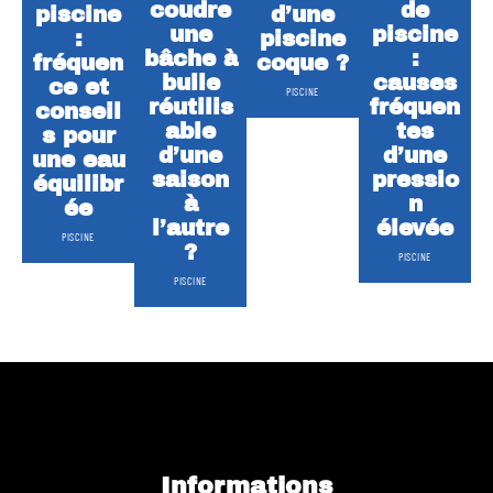
coudre
de
piscine
d’une
une
piscine
:
piscine
bâche à
:
fréquen
coque ?
bulle
causes
ce et
PISCINE
réutilis
fréquen
conseil
able
tes
s pour
d’une
d’une
une eau
saison
pressio
équilibr
à
n
ée
l’autre
élevée
PISCINE
?
PISCINE
PISCINE
Informations