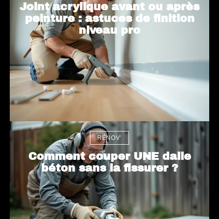
Joint acrylique avant ou après
peinture : astuces de finition
niveau pro
RÉNOV’
Comment couper UNE dalle
béton sans la fissurer ?