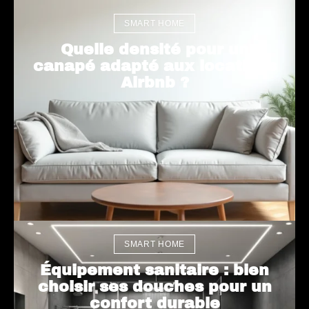
SMART HOME
Quelle densité pour un
canapé adapté aux locations
Airbnb ?
SMART HOME
Équipement sanitaire : bien
choisir ses douches pour un
confort durable