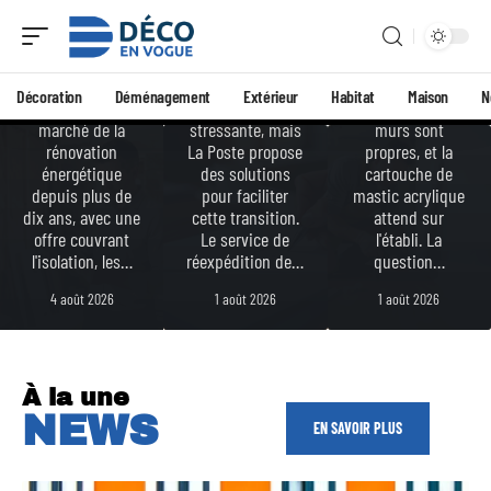
rénovat
pratiqu
niveau
ion ?
es
pro
Eco Habitat
Changer
Vous venez de
Énergie
d'adresse peut
terminer l'enduit
Décoration
Déménagement
Extérieur
Habitat
Maison
N
intervient sur le
être une tâche
de lissage, les
marché de la
stressante, mais
murs sont
rénovation
La Poste propose
propres, et la
énergétique
des solutions
cartouche de
depuis plus de
pour faciliter
mastic acrylique
dix ans, avec une
cette transition.
attend sur
offre couvrant
Le service de
l'établi. La
l'isolation, les
…
réexpédition de
…
question
…
4 août 2026
1 août 2026
1 août 2026
À la une
NEWS
EN SAVOIR PLUS