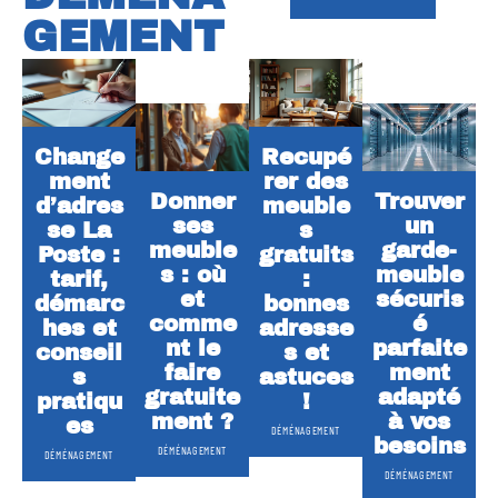
GEMENT
Change
Recupé
ment
rer des
Donner
Trouver
d’adres
meuble
ses
un
se La
s
meuble
garde-
Poste :
gratuits
s : où
meuble
tarif,
:
et
sécuris
démarc
bonnes
comme
é
hes et
adresse
nt le
parfaite
conseil
s et
faire
ment
s
astuces
gratuite
adapté
pratiqu
!
ment ?
à vos
es
DÉMÉNAGEMENT
besoins
DÉMÉNAGEMENT
DÉMÉNAGEMENT
DÉMÉNAGEMENT