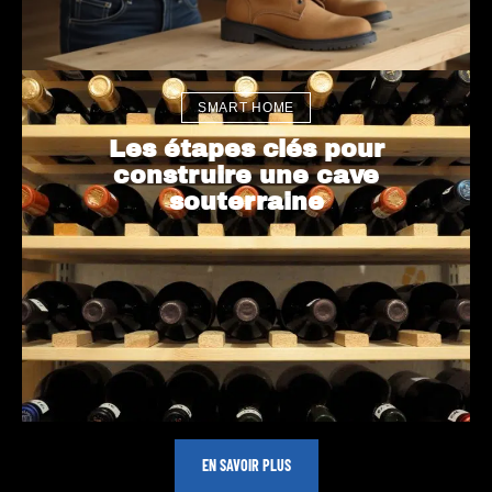
SMART HOME
Les étapes clés pour
construire une cave
souterraine
Sous-
sol
semi-
Sécur
enter
iser
ré :
votre
EN SAVOIR PLUS
défini
achat