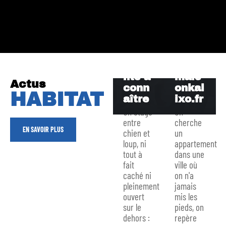
tion,
immo
avant
bilier
ages
en
et
ligne
incon
grâce
vénie
à
nts à
mais
Actus
conn
onkal
HABITAT
Coule
aître
ixo.fr
ur de
Un étage
On
mur
entre
cherche
pour
EN SAVOIR PLUS
chien et
un
agran
loup, ni
appartement
dir
tout à
dans une
Prix
une
fait
ville où
du
pièce
caché ni
on n'a
m2
:
pleinement
jamais
ouvert
mis les
d’une
cons
sur le
pieds, on
véran
eils
dehors :
repère
da
et