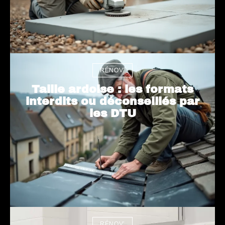
RÉNOV’
Taille ardoise : les formats
interdits ou déconseillés par
les DTU
RÉNOV’