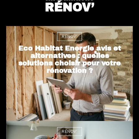
RÉNOV’
RÉNOV’
Eco Habitat Energie avis et
alternatives : quelles
solutions choisir pour votre
rénovation ?
RÉNOV’