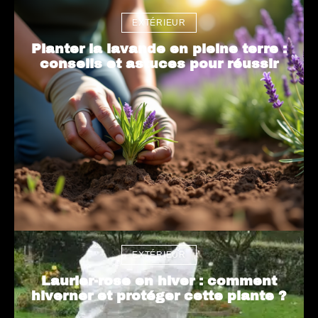
EXTÉRIEUR
Planter la lavande en pleine terre :
conseils et astuces pour réussir
EXTÉRIEUR
Laurier-rose en hiver : comment
hiverner et protéger cette plante ?