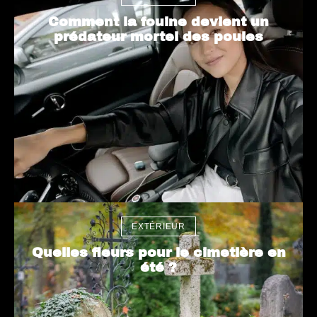
Comment la fouine devient un
prédateur mortel des poules
EXTÉRIEUR
Quelles fleurs pour le cimetière en
été ?