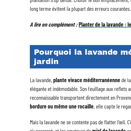
long terme évitent la plupart des erreurs courantes.
A lire en complément :
Planter de la lavande : 
Pourquoi la lavande mé
jardin
La lavande,
plante vivace méditerranéenne
de la
élégante et indémodable. Son feuillage aux reflets 
reconnaissable transportent directement en Provenc
bordure ou même une rocaille
, elle capte le reg
Mais la lavande ne se contente pas de flatter l’œil. C
s’y pressent, et les amateurs de
miel de lavande
co