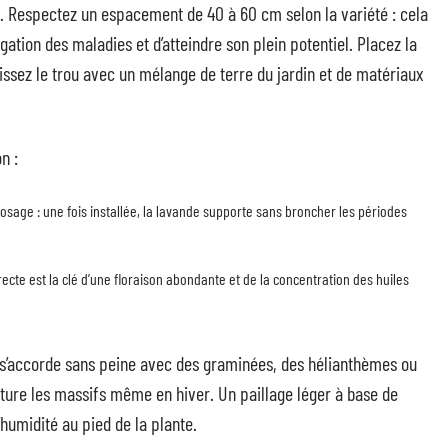
tte. Respectez un espacement de 40 à 60 cm selon la variété : cela
ation des maladies et d’atteindre son plein potentiel. Placez la
ssez le trou avec un mélange de terre du jardin et de matériaux
n :
rosage : une fois installée, la lavande supporte sans broncher les périodes
irecte est la clé d’une floraison abondante et de la concentration des huiles
e s’accorde sans peine avec des graminées, des hélianthèmes ou
ucture les massifs même en hiver. Un paillage léger à base de
l’humidité au pied de la plante.