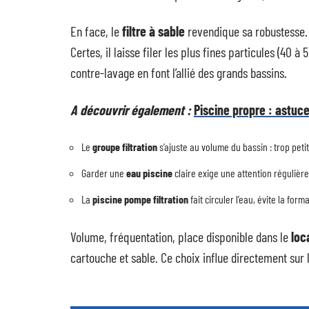
En face, le
filtre à sable
revendique sa robustesse. 
Certes, il laisse filer les plus fines particules (40 
contre-lavage en font l’allié des grands bassins.
A découvrir également :
Piscine propre : astuces
Le
groupe filtration
s’ajuste au volume du bassin : trop petit, 
Garder une
eau piscine
claire exige une attention régulièr
La
piscine pompe filtration
fait circuler l’eau, évite la for
Volume, fréquentation, place disponible dans le
loc
cartouche et sable. Ce choix influe directement sur l