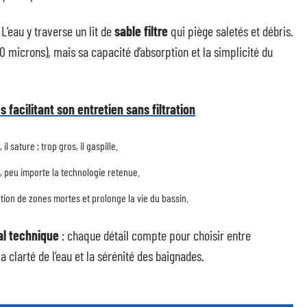
L’eau y traverse un lit de
sable filtre
qui piège saletés et débris.
à 50 microns), mais sa capacité d’absorption et la simplicité du
 facilitant son entretien sans filtration
il sature ; trop gros, il gaspille.
e, peu importe la technologie retenue.
mation de zones mortes et prolonge la vie du bassin.
al technique
: chaque détail compte pour choisir entre
a clarté de l’eau et la sérénité des baignades.