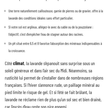
Une terre naturellement caillouteuse, garnie de pierres ou de gravier, offre à la
lavande des conditions idéales sans effort particulier.
Si votre sol est argileux, allégez-le avec du sable ou de la pouzzolane :
l’objectif, c’est d’empêcher l’eau de stagner autour des racines.
Un pH situé entre 6,5 et 8 favorise l’absorption des minéraux indispensables à
la croissance.
Côté
climat
, la lavande s’épanouit sans surprise sous un
soleil généreux et dans l’air sec du Midi. Néanmoins, sa
rusticité lui permet de s’installer dans de nombreuses régions
françaises. Si l’hiver s’annonce rude, un paillage minéral au
pied limite le risque de gel. Et si l’été se fait brûlant, la
lavande ne réclame rien de plus qu’un sol sec et bien drainé,
car l’excès d’eau reste son pire ennemi.