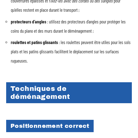
couvertures épaisses et f
ixez-les avec des cordes ou des sangles
pour
qu’elles restent en place durant le transport ;
protecteurs d’angles
: utilisez des protecteurs d’angles pour protéger les
coins du piano et des murs durant le déménagement ;
roulettes et patins glissants
: les roulettes peuvent être utiles pour les sols
plats et les patins glissants facilitent le déplacement sur les surfaces
rugueuses.
Techniques de
déménagement
Positionnement correct