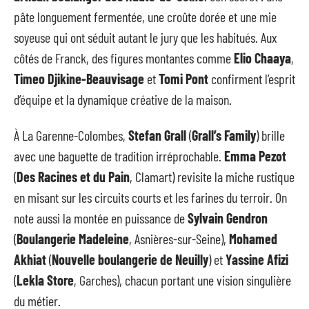
pâte longuement fermentée, une croûte dorée et une mie
soyeuse qui ont séduit autant le jury que les habitués. Aux
côtés de Franck, des figures montantes comme
Elio Chaaya
,
Timeo Djikine-Beauvisage
et
Tomi Pont
confirment l’esprit
d’équipe et la dynamique créative de la maison.
À La Garenne-Colombes,
Stefan Grall
(
Grall’s Family
) brille
avec une baguette de tradition irréprochable.
Emma Pezot
(
Des Racines et du Pain
, Clamart) revisite la miche rustique
en misant sur les circuits courts et les farines du terroir. On
note aussi la montée en puissance de
Sylvain Gendron
(
Boulangerie Madeleine
, Asnières-sur-Seine),
Mohamed
Akhiat
(
Nouvelle boulangerie de Neuilly
) et
Yassine Afizi
(
Lekla Store
, Garches), chacun portant une vision singulière
du métier.