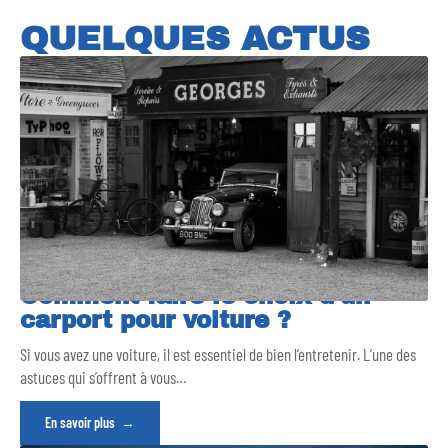
QUELQUES ACTUS
Comment faire le choix d’un
carport pour voiture ?
Si vous avez une voiture, il est essentiel de bien l’entretenir. L’une des
astuces qui s’offrent à vous
…
En savoir plus